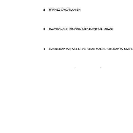
PARHEZ OVQATLANISH
DAVOLOVCHI JISMONIY MADANIYAT MAJMUASI
FIZIOTERAPIYA (PAST CHASTOTALI MAGNETOTERAPIYA, SMT,
BALNEOTERAPIYA (SUV OSTIDA CHO'ZISH, SUV OSTI DUSH-
BASSEYN
MASSAJ