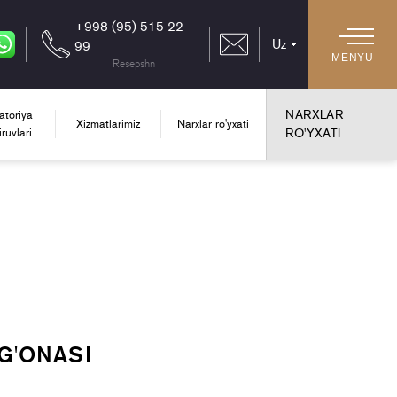
+998 (95) 515 22
Uz
99
Hozir
MENYU
Resepshn
uz
tilidagi
versiyadan
NARXLAR
atoriya
Xizmatlarimiz
Narxlar ro'yxati
foydalanmoqdasiz
ruvlari
RO'YXATI
G'ONASI