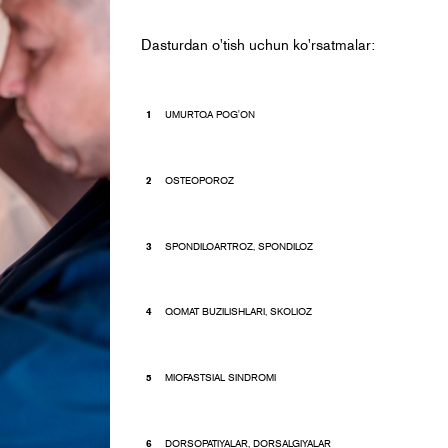
Dasturdan o'tish uchun ko'rsatmalar:
UMURTQA POG'ON
OSTEOPOROZ
SPONDILOARTROZ, SPONDILOZ
QOMAT BUZILISHLARI, SKOLIOZ
MIOFASTSIAL SINDROMI
DORSOPATIYALAR, DORSALGIYALAR