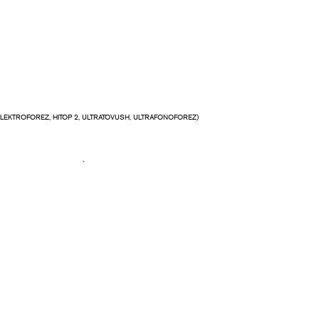
 ELEKTROFOREZ, HITOP 2, ULTRATOVUSH, ULTRAFONOFOREZ)
MASSAJI, SHARKO DUSHI)