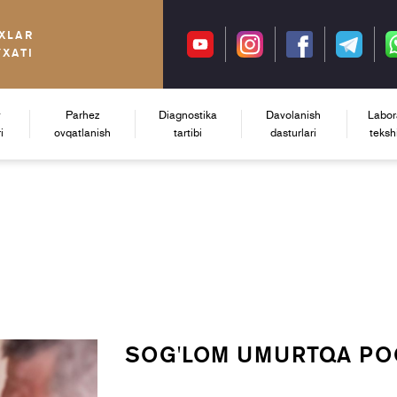
XLAR
YXATI
y
Parhez
Diagnostika
Davolanish
Labor
i
ovqatlanish
tartibi
dasturlari
tekshi
SOG'LOM UMURTQA PO