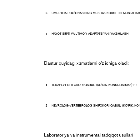
UMURTQA POG'ONASINING MUSHAK KORSETINI MUSTAHKA
HAYOT SIFATI VA IJTIMOIY ADAPTATSIYANI YAXSHILASH
Dastur quyidagi xizmatlarni o'z ichiga oladi:
TERAPEVT SHIFOKORI QABULI (KO'RIK, KONSULTATSIYA)111
NEVROLOG-VERTEBROLOG SHIFOKORI QABULI (KO'RIK, KON
Laboratoriya va instrumental tadqiqot usullari