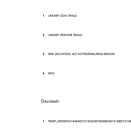
UMUMIY QON TAHLILI
UMUMIY PESHOB TAHLILI
BAK (GLYUKOZA, ALT) KO'RSATMALARGA BINOAN
EKG
Davolash:
RESP_09F3EF0018A9A021016A22B79D98D481919BD731086