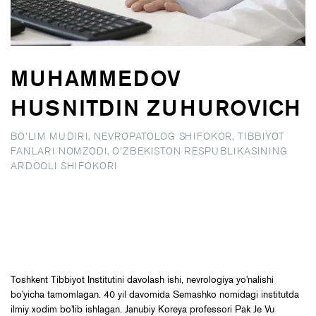
MUHAMMEDOV
HUSNITDIN ZUHUROVICH
BO'LIM MUDIRI, NEVROPATOLOG SHIFOKOR, TIBBIYOT
FANLARI NOMZODI, O'ZBEKISTON RESPUBLIKASINING
ARDOQLI SHIFOKORI
Toshkent Tibbiyot Institutini davolash ishi, nevrologiya yo'nalishi
bo'yicha tamomlagan. 40 yil davomida Semashko nomidagi institutda
ilmiy xodim bo'lib ishlagan. Janubiy Koreya professori Pak Je Vu