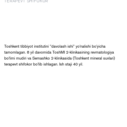
TERAPEVT SHIFOKOR
Toshkent tibbiyot institutini "davolash ishi" yo'nalishi bo'yicha
tamomlagan. 8 yil davomida ToshMI 2-klinikasining revmatologiya
bo'limi mudiri va Semashko 2-klinikasida (Toshkent mineral suvlari)
terapevt shifokor bo'lib ishlagan. Ish staji 40 yil.