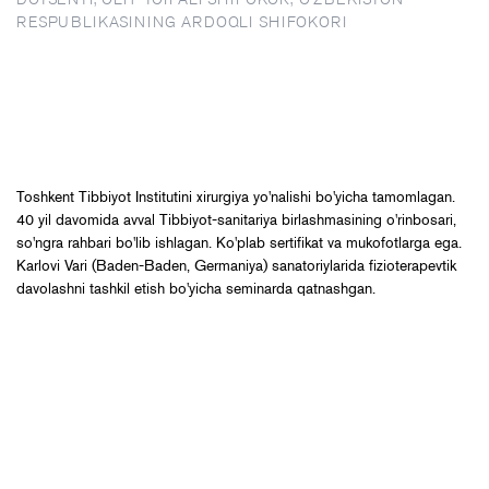
RESPUBLIKASINING ARDOQLI SHIFOKORI
Toshkent Tibbiyot Institutini xirurgiya yo'nalishi bo'yicha tamomlagan.
40 yil davomida avval Tibbiyot-sanitariya birlashmasining o'rinbosari,
so'ngra rahbari bo'lib ishlagan. Ko'plab sertifikat va mukofotlarga ega.
Karlovi Vari (Baden-Baden, Germaniya) sanatoriylarida fizioterapevtik
davolashni tashkil etish bo'yicha seminarda qatnashgan.