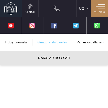
SAYT
BO'YLAB
Saytga
Kontentga
Pastki
KIRISH
MENYU
kirish
TEZ
o'tish
qismga
o'tish
NAVIGATSIYA
TIBBIYOT MARKAZI
Tibbiy uskunalar
Sanatoriy shifokorlari
Parhez ovqatlanish
NARXLAR RO'YXATI