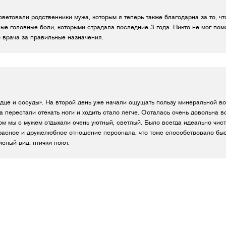
ветовали родственники мужа, которым я теперь также благодарна за то, ч
е головные боли, которыми страдала последние 3 года. Никто не мог пом
 врача за правильные назначения.
дце и сосуды». На второй день уже начали ощущать пользу минеральной в
 перестали отекать ноги и ходить стало легче. Осталась очень довольна 
м мы с мужем отдыхали очень уютный, светлый. Было всегда идеально чисто
красное и дружелюбное отношение персонала, что тоже способствовало бы
исный вид, птички поют.