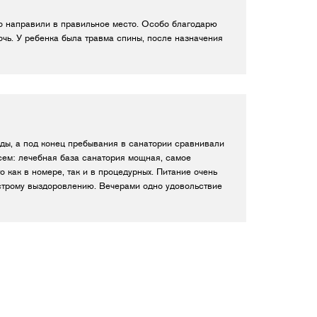
то направили в правильное место. Особо благодарю
очь. У ребенка была травма спины, после назначения
оды, а под конец пребывания в санатории сравнивали
всем: лечебная база санатория мощная, самое
 как в номере, так и в процедурных. Питание очень
строму выздоровлению. Вечерами одно удовольствие