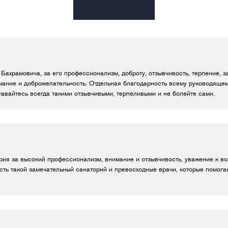
 Бахрамовича, за его профессионализм, доброту, отзывчивость, терпение, 
ание и доброжелательность. Отдельная благодарность всему руководящем
тавайтесь всегда такими отзывчивыми, терпеливыми и не болейте сами.
рия за высокий профессионализм, внимание и отзывчивость, уважение к в
есть такой замечательный санаторий и превосходные врачи, которые помог