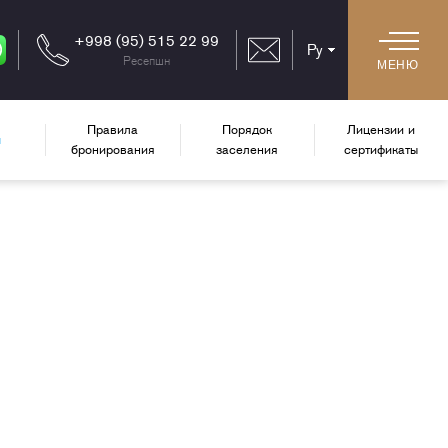
+998 (95) 515 22 99
Ру
Сейчас
Ресепшн
МЕНЮ
вы
используете
ru
Правила
Порядок
Лицензии и
ы
версию
бронирования
заселения
сертификаты
сайта