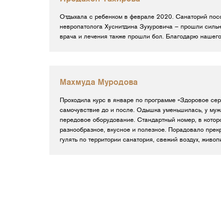
Отдыхала с ребенком в феврале 2020. Санаторий посо
невропатолога Хуснитдина Зухуровича – прошли сильны
врача и лечения также прошли бол. Благодарю нашего
Махмуда Муродова
Проходила курс в январе по программе «Здоровое сер
самочувствие до и после. Одышка уменьшилась, у мужа
передовое оборудование. Стандартный номер, в которо
разнообразное, вкусное и полезное. Порадовало пре
гулять по территории санатория, свежий воздух, живоп